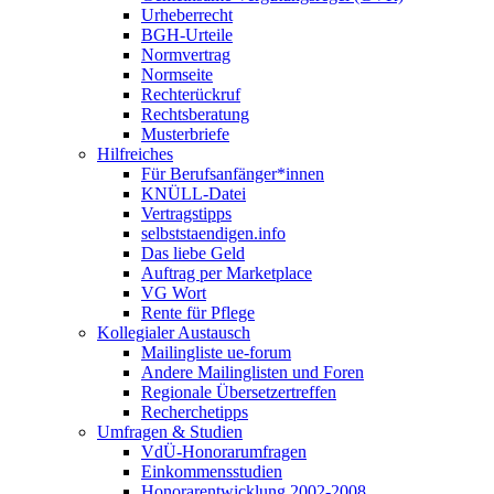
Urheberrecht
BGH-Urteile
Normvertrag
Normseite
Rechte­rückruf
Rechts­beratung
Muster­briefe
Hilfreiches
Für Berufsanfänger*innen
KNÜLL-Datei
Vertragstipps
selbststaendigen.info
Das liebe Geld
Auftrag per Marketplace
VG Wort
Rente für Pflege
Kollegialer Austausch
Mailingliste ue-forum
Andere Mailinglisten und Foren
Regionale Übersetzertreffen
Recherchetipps
Umfragen & Studien
VdÜ-Honorarumfragen
Einkommensstudien
Honorarentwicklung 2002-2008