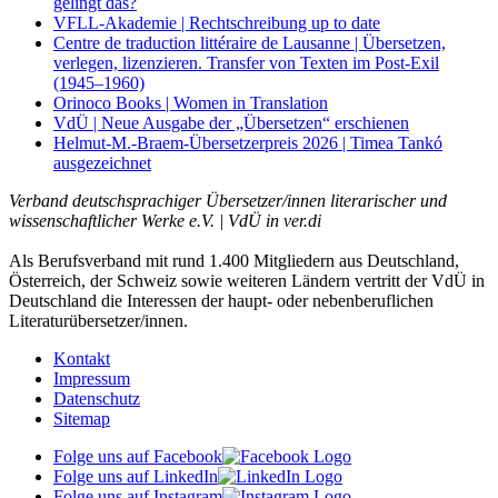
gelingt das?
VFLL-Akademie | Rechtschreibung up to date
Centre de traduction littéraire de Lausanne | Übersetzen,
verlegen, lizenzieren. Transfer von Texten im Post-Exil
(1945–1960)
Orinoco Books | Women in Translation
VdÜ | Neue Ausgabe der „Übersetzen“ erschienen
Helmut-M.-Braem-Übersetzerpreis 2026 | Timea Tankó
ausgezeichnet
Verband deutschsprachiger Übersetzer/innen literarischer und
wissenschaftlicher Werke e.V. | VdÜ in ver.di
Als Berufsverband mit rund 1.400 Mitgliedern aus Deutschland,
Österreich, der Schweiz sowie weiteren Ländern vertritt der VdÜ in
Deutschland die Interessen der haupt- oder nebenberuflichen
Literaturübersetzer/innen.
Kontakt
Impressum
Datenschutz
Sitemap
Folge uns auf Facebook
Folge uns auf LinkedIn
Folge uns auf Instagram