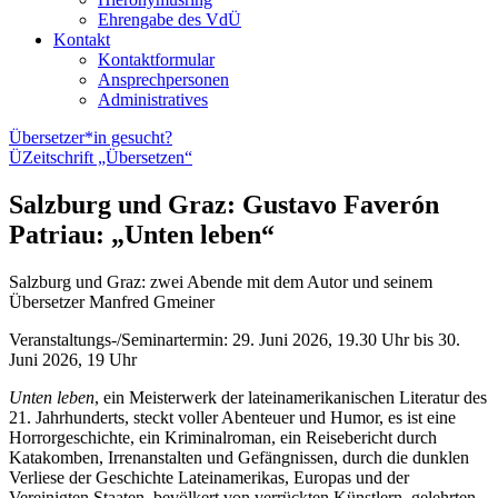
Ehrengabe des VdÜ
Kontakt
Kontaktformular
Ansprechpersonen
Administratives
Übersetzer*in gesucht?
Ü
Zeitschrift „Übersetzen“
Salzburg und Graz
:
Gustavo Faverón
Patriau: „Unten leben“
Salzburg und Graz: zwei Abende mit dem Autor und seinem
Übersetzer Manfred Gmeiner
Veranstaltungs-/Seminartermin:
29. Juni 2026, 19.30 Uhr bis 30.
Juni 2026, 19 Uhr
Unten leben
, ein Meisterwerk der lateinamerikanischen Literatur des
21. Jahrhunderts, steckt voller Abenteuer und Humor, es ist eine
Horrorgeschichte, ein Kriminalroman, ein Reisebericht durch
Katakomben, Irrenanstalten und Gefängnissen, durch die dunklen
Verliese der Geschichte Lateinamerikas, Europas und der
Vereinigten Staaten, bevölkert von verrückten Künstlern, gelehrten