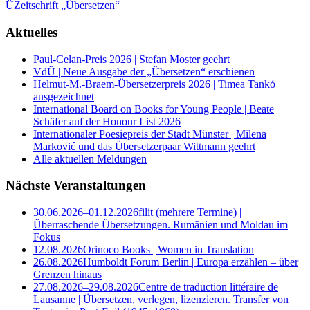
Ü
Zeitschrift „Übersetzen“
Aktuelles
Paul-Celan-Preis 2026 | Stefan Moster geehrt
VdÜ | Neue Ausgabe der „Übersetzen“ erschienen
Helmut-M.-Braem-Übersetzerpreis 2026 | Timea Tankó
ausgezeichnet
International Board on Books for Young People | Beate
Schäfer auf der Honour List 2026
Internationaler Poesiepreis der Stadt Münster | Milena
Marković und das Übersetzerpaar Wittmann geehrt
Alle aktuellen Meldungen
Nächste Veranstaltungen
30.06.2026–01.12.2026
filit (mehrere Termine) |
Überraschende Übersetzungen. Rumänien und Moldau im
Fokus
12.08.2026
Orinoco Books | Women in Translation
26.08.2026
Humboldt Forum Berlin | Europa erzählen – über
Grenzen hinaus
27.08.2026–29.08.2026
Centre de traduction littéraire de
Lausanne | Übersetzen, verlegen, lizenzieren. Transfer von