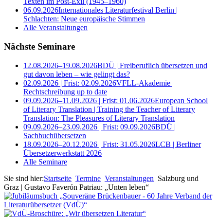
Texten im Post-Exil (1945–1960)
06.09.2026
Internationales Literaturfestival Berlin |
Schlachten: Neue europäische Stimmen
Alle Veranstaltungen
Nächste Seminare
12.08.2026–19.08.2026
BDÜ | Freiberuflich übersetzen und
gut davon leben – wie gelingt das?
02.09.2026 | Frist: 02.09.2026
VFLL-Akademie |
Rechtschreibung up to date
09.09.2026–11.09.2026 | Frist: 01.06.2026
European School
of Literary Translation | Training the Teacher of Literary
Translation: The Pleasures of Literary Translation
09.09.2026–23.09.2026 | Frist: 09.09.2026
BDÜ |
Sachbuchübersetzen
18.09.2026–20.12.2026 | Frist: 31.05.2026
LCB | Berliner
Übersetzerwerkstatt 2026
Alle Seminare
Sie sind hier:
Startseite
Termine
Veranstaltungen
Salzburg und
Graz | Gustavo Faverón Patriau: „Unten leben“