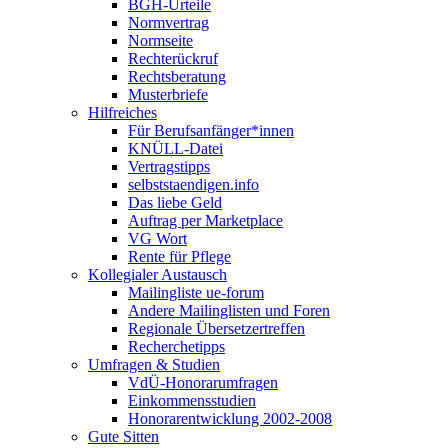
BGH-Urteile
Normvertrag
Normseite
Rechte­rückruf
Rechts­beratung
Muster­briefe
Hilfreiches
Für Berufsanfänger*innen
KNÜLL-Datei
Vertragstipps
selbststaendigen.info
Das liebe Geld
Auftrag per Marketplace
VG Wort
Rente für Pflege
Kollegialer Austausch
Mailingliste ue-forum
Andere Mailinglisten und Foren
Regionale Übersetzertreffen
Recherchetipps
Umfragen & Studien
VdÜ-Honorarumfragen
Einkommensstudien
Honorarentwicklung 2002-2008
Gute Sitten