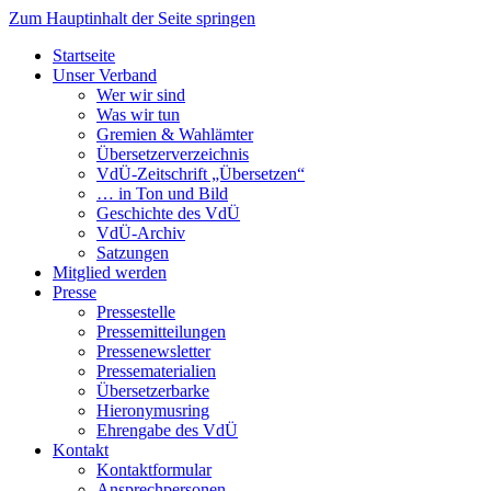
Zum Hauptinhalt der Seite springen
Startseite
Unser Verband
Wer wir sind
Was wir tun
Gremien & Wahlämter
Übersetzer­verzeichnis
VdÜ-Zeitschrift „Übersetzen“
… in Ton und Bild
Geschichte des VdÜ
VdÜ-Archiv
Satzungen
Mitglied werden
Presse
Pressestelle
Pressemitteilungen
Pressenewsletter
Pressematerialien
Übersetzerbarke
Hieronymusring
Ehrengabe des VdÜ
Kontakt
Kontaktformular
Ansprechpersonen