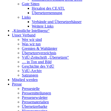
Gute Sitten
Hexalog des CEATL
Übersetzernennung
Links
Verbände und Übersetzerhäuser
Weitere Links
„Künstliche Intelligenz“
Unser Verband
Wer wir sind
Was wir tun
Gremien & Wahlämter
Übersetzer­verzeichnis
VdÜ-Zeitschrift „Übersetzen“
… in Ton und Bild
Geschichte des VdÜ
VdÜ-Archiv
Satzungen
Mitglied werden
Presse
Pressestelle
Pressemitteilungen
Pressenewsletter
Pressematerialien
Übersetzerbarke
Hieronymusring