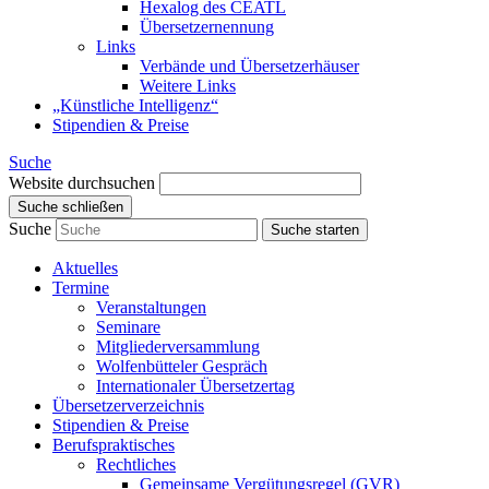
Hexalog des CEATL
Übersetzernennung
Links
Verbände und Übersetzerhäuser
Weitere Links
„Künstliche Intelligenz“
Stipendien & Preise
Suche
Website durchsuchen
Suche schließen
Suche
Suche starten
Aktuelles
Termine
Veranstaltungen
Seminare
Mitgliederversammlung
Wolfenbütteler Gespräch
Internationaler Übersetzertag
Übersetzer­verzeichnis
Stipendien & Preise
Berufs­praktisches
Rechtliches
Gemein­same Vergütungs­regel (GVR)